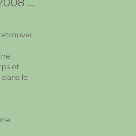
08 ...
 retrouver
ine,
rps et
 dans le
’une