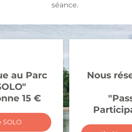
séance.
ue au Parc
Nous rése
 SOLO"
onne 15 €
"Pas
Partici
ce SOLO