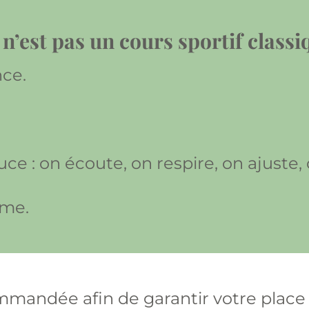
 n’est pas un cours sportif classi
nce.
e : on écoute, on respire, on ajuste, 
hme.
mandée afin de garantir votre place et