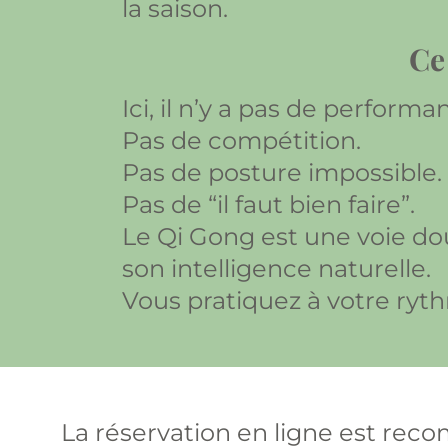
la saison.
Ce
Ici, il n’y a pas de performa
Pas de compétition.
Pas de posture impossible.
Pas de “il faut bien faire”.
Le Qi Gong est une voie douc
son intelligence naturelle.
Vous pratiquez à votre ryt
La réservation en ligne est recom